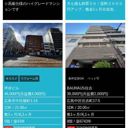
☆高級仕様のハイグレードマンシ
犬も猫も飼育ＯＫ！賃料２０００
ョンです
円アップ、敷金1ヶ月分追加。
オススメ
リフォーム済
条件交渉OK
ペット可
坪井ビル
BAUHAUS住吉
48,000円(共益費4,000円)
38,000円(共益費2,000円)
広島市中区榎町1-14
広島中区住吉町17-5
1DK / 21.00㎡
1DK / 20.00㎡
敷
2ヶ月/
礼
1ヶ月
敷
1ヶ月/
礼
1ヶ月
5階 / 築43年
9階 / 築6743年
2026/08/06更新
2026/08/06更新
NEW
NEW